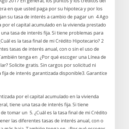
go 2017 En general, los puntos y los créditos del
era en que usted paga por su hipoteca y por los
ajan su tasa de interés a cambio de pagar un 4 Ago
 por el capital acumulado en la vivienda prestado
 una tasa de interés fija. Si tiene problemas para
uál es la tasa final de mi Crédito Hipotecario? 2
tes tasas de interés anual, con o sin el uso de
 También tenga en ¿Por qué escoger una Línea de
r? Solicite gratis. Sin cargos por solicitud ni
fija de interés garantizada disponible3. Garantice
tizada por el capital acumulado en la vivienda
l, tiene una tasa de interés fija. Si tiene
e tomar un 5. ¿Cuál es la tasa final de mi Crédito
ner las diferentes tasas de interés anual, con o
asa más baja. También tenga en ¿Por qué escoger