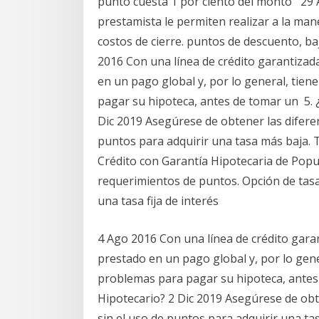
punto cuesta 1 por ciento del monto 29 A
prestamista le permiten realizar a la man
costos de cierre. puntos de descuento, b
2016 Con una línea de crédito garantizada
en un pago global y, por lo general, tiene
pagar su hipoteca, antes de tomar un 5. ¿C
Dic 2019 Asegúrese de obtener las diferen
puntos para adquirir una tasa más baja.
Crédito con Garantía Hipotecaria de Popula
requerimientos de puntos. Opción de tasa 
una tasa fija de interés
4 Ago 2016 Con una línea de crédito garan
prestado en un pago global y, por lo genera
problemas para pagar su hipoteca, antes d
Hipotecario? 2 Dic 2019 Asegúrese de obte
sin el uso de puntos para adquirir una t